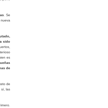
sas
. Se
 nueva
rutado,
a sido
uertos,
terioso
uien es
queñas
nas de
teto de
sí, las
imero.