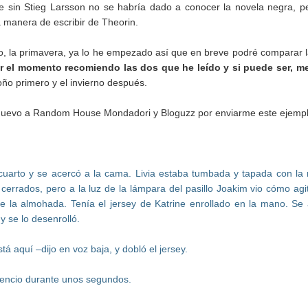
e sin Stieg Larsson no se habría dado a conocer la novela negra, 
 manera de escribir de Theorin.
bro, la primavera, ya lo he empezado así que en breve podré comparar l
r el momento recomiendo las dos que he leído y si puede ser, me
toño primero y el invierno después.
nuevo a Random House Mondadori y Bloguzz por enviarme este ejempl
 cuarto y se acercó a la cama. Livia estaba tumbada y tapada con la
 cerrados, pero a la luz de la lámpara del pasillo Joakim vio cómo agi
e la almohada. Tenía el jersey de Katrine enrollado en la mano. Se
y se lo desenrolló.
á aquí –dijo en voz baja, y dobló el jersey.
ilencio durante unos segundos.