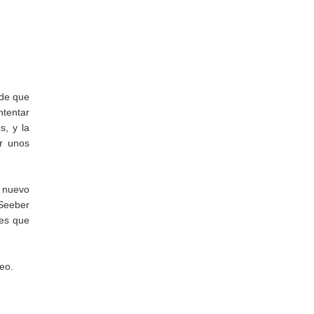
 de que
tentar
s, y la
r unos
 nuevo
Seeber
 es que
eo.