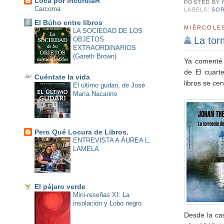
Loca por incordiaR
POSTED BY
Carcoma
LABELS:
SO
El Búho entre libros
MIÉRCOLES
LA SOCIEDAD DE LOS
La tor
OBJETOS
EXTRAORDINARIOS
(Gareth Brown)
Ya comenté 
de El cuart
Cuéntate la vida
libros se ce
El último gudari, de José
María Nacarino
Pero Qué Locura de Libros.
ENTREVISTA A ÁUREA L.
LAMELA
El pájaro verde
Mini-reseñas XI: La
insolación y Lobo negro
Desde la cas