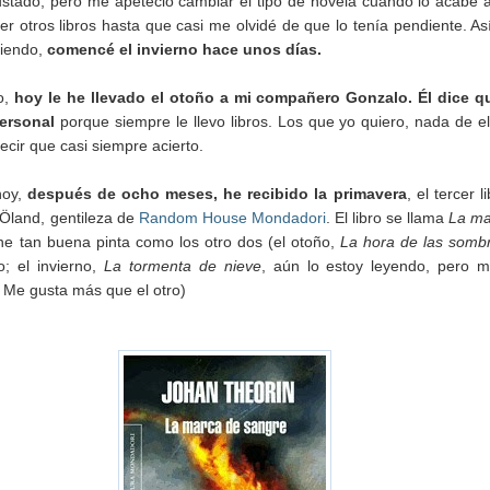
stado, pero me apeteció cambiar el tipo de novela cuando lo acabé 
r otros libros hasta que casi me olvidé de que lo tenía pendiente. As
ciendo,
comencé el invierno hace unos días.
o,
hoy le he llevado el otoño a mi compañero Gonzalo.
Él dice q
personal
porque siempre le llevo libros. Los que yo quiero, nada de el
decir que casi siempre acierto.
hoy,
después de ocho meses, he recibido la primavera
, el tercer l
 Öland, gentileza de
Random House Mondadori
. El libro se llama
La ma
ne tan buena pinta como los otro dos (el otoño,
La hora de las somb
; el invierno,
La tormenta de nieve
, aún lo estoy leyendo, pero 
 Me gusta más que el otro)