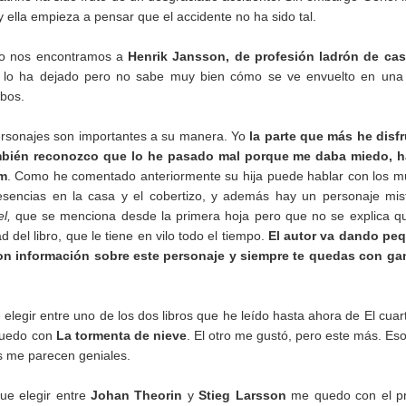
y ella empieza a pensar que el accidente no ha sido tal.
mo nos encontramos a
Henrik Jansson, de profesión ladrón de ca
 lo ha dejado pero no sabe muy bien cómo se ve envuelto en una
obos.
ersonajes son importantes a su manera. Yo
la parte que más he disf
bién reconozco que lo he pasado mal porque me daba miedo, h
im
. Como he comentado anteriormente su hija puede hablar con los m
resencias en la casa y el cobertizo, y además hay un personaje mis
l,
que se menciona desde la primera hoja pero que no se explica q
d del libro, que le tiene en vilo todo el tiempo.
El autor va dando pe
on información sobre este personaje y siempre te quedas con ga
 elegir entre uno de los dos libros que he leído hasta ahora de El cuar
quedo con
La tormenta de nieve
. El otro me gustó, pero este más. Eso 
s me parecen geniales.
que elegir entre
Johan Theorin
y
Stieg Larsson
me quedo con el pr