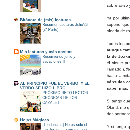
sobre aviso 
Ya por últi
Bitácora de (mis) lecturas
supone que
Resumen Lecturas Julio'26
(2ª Parte)
oleada de r
Todos los p
aunque tam
Mis lecturas y más cositas
la de Joak
Resumiendo junio y
vacaciones!!!
él siente p
llamado
Ethe
hasta la mita
cápsulas c
AL PRINCIPIO FUE EL VERBO. Y EL
VERBO SE HIZO LIBRO
saber más.
PRÓXIMO RETO LECTOR:
CRÓNICAS DE LOS
Si tengo que
CAZALET
Öland, me 
dos portada
Hojas Mágicas
[Tendencias] No es solo el
Y si tengo 
frío: los cuatro errores que