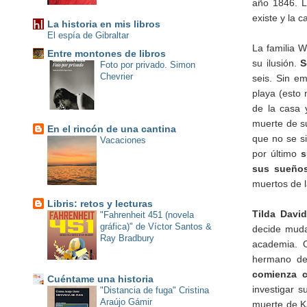
año 1846. L
existe y la
La historia en mis libros
El espía de Gibraltar
La familia W
Entre montones de libros
su ilusión.
S
Foto por privado. Simon
Chevrier
seis. Sin e
playa (esto 
de la casa y
muerte de su
En el rincón de una cantina
que no se si
Vacaciones
por último
s
sus sueño
muertos de l
Libris: retos y lecturas
Tilda Davi
"Fahrenheit 451 (novela
gráfica)" de Víctor Santos &
decide muda
Ray Bradbury
academia. O
hermano de
comienza c
Cuéntame una historia
investigar 
"Distancia de fuga" Cristina
Araújo Gámir
muerte de Ka