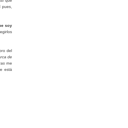
así que
í pues,
ue soy
egirlos
ibro del
rca de
ras
me
me está