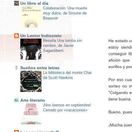
Un libro al día
Colaboración: Una muerte
muy dulce, de Simone de
Beauvoir
Un Lector Indiscreto
He estado co
Reseña Una tumba sin
nombre, de Javier
estoy sien
Sagastiberri.
conseguir li
afición qu
eurillos y p
Sueños entre letras
La biblioteca del monte Char
de Scott Hawkins
Por eso cua
sorteo no m
"Colgando e
tiene buena 
Arte literario
¡Nos leemos en septiembre!
Cerrado por «vacaciones»
Bueno, pues
¡Mucha suer