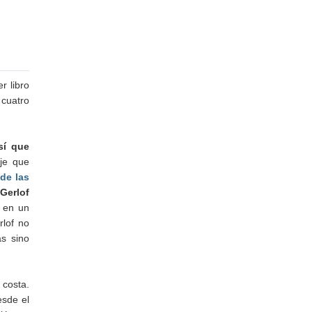
r libro
 cuatro
sí que
je que
de las
Gerlof
e en un
rlof no
as sino
 costa.
esde el