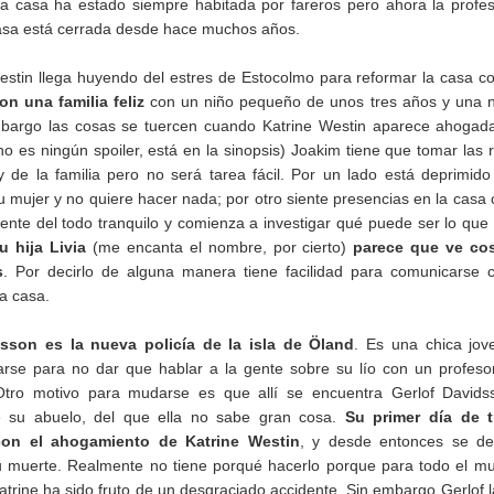
a casa ha estado siempre habitada por fareros pero ahora la profe
 casa está cerrada desde hace muchos años.
estin llega huyendo del estres de Estocolmo para reformar la casa c
on una familia feliz
con un niño pequeño de unos tres años y una n
mbargo las cosas se tuercen cuando Katrine Westin aparece ahogad
no es ningún spoiler, está en la sinopsis) Joakim tiene que tomar las 
 de la familia pero no será tarea fácil. Por un lado está deprimido
 mujer y no quiere hacer nada; por otro siente presencias en la casa 
ente del todo tranquilo y comienza a investigar qué puede ser lo que 
u hija Livia
(me encanta el nombre, por cierto)
parece que ve co
s
. Por decirlo de alguna manera tiene facilidad para comunicarse 
a casa.
dsson es la nueva policía de la isla de Öland
. Es una chica jov
rse para no dar que hablar a la gente sobre su lío con un profeso
tro motivo para mudarse es que allí se encuentra Gerlof Davidss
 su abuelo, del que ella no sabe gran cosa.
Su primer día de t
on el ahogamiento de Katrine Westin
, y desde entonces se de
su muerte. Realmente no tiene porqué hacerlo porque para todo el m
trine ha sido fruto de un desgraciado accidente. Sin embargo Gerlof 