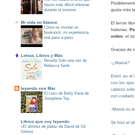
Posiblement
hacen más difícil entrenar
gusta más la
durante el invierno
Mi vida en blanco
El tercer li
Cómo es montar un
historias.
Po
booknock: mi experiencia
orden
: el o
real paso a paso
Gracias de 
Letras, Libros y Más
Reseña Solo una vez de
-¿Mamá?
Rebecca Serle
Entró en el
con los ojos
leyendo con Mar
cabeza sobr
El caso de Betty Kane de
con cuidado 
Josephine Tey.
-Mamá no est
Libros que voy leyendo
Se hizo el s
«El almirez de plata» de David de Gil
Gómez