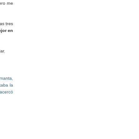
pero me
as tres
jor en
ar.
 manta,
taba la
 acercó