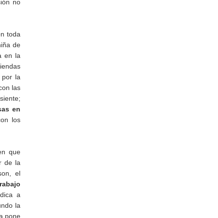
sión no
on toda
iña de
a en la
riendas
 por la
con las
siente;
sas en
con los
en que
r de la
on, el
rabajo
dica a
undo la
la pone