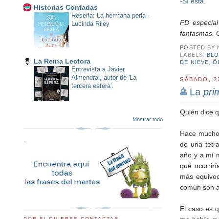
-Sí está.
Historias Contadas
Reseña: La hermana perla -
PD especia
Lucinda Riley
fantasmas. C
POSTED BY
LABELS:
BL
La Reina Lectora
DE NIEVE
,
Ö
Entrevista a Javier
Almendral, autor de 'La
SÁBADO, 2
tercera esfera'.
La
pri
Quién dice q
Mostrar todo
Hace mucho
.
de una tetr
año y a mí m
qué ocurrirí
más equivo
común son al
El caso es q
POR SI QUIERES CONTACTAR...