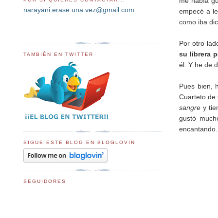
me había gu
narayani.erase.una.vez@gmail.com
empecé a lee
como iba di
Por otro lad
su librera 
TAMBIÉN EN TWITTER
él. Y he de 
Pues bien, 
Cuarteto de
sangre
y tie
gustó mucho
encantando.
SIGUE ESTE BLOG EN BLOGLOVIN
SEGUIDORES