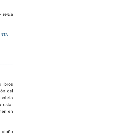
y tenía
ENTA
 libros
ión del
 sabría
a estar
enen en
l otoño