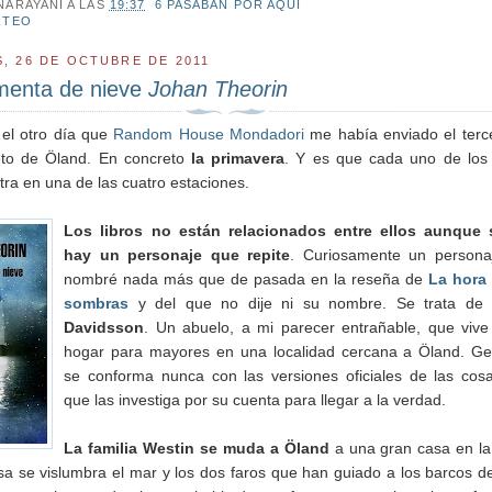
NARAYANI
A LAS
19:37
6 PASABAN POR AQUÍ
RTEO
, 26 DE OCTUBRE DE 2011
menta de nieve
Johan Theorin
el otro día que
Random House Mondadori
me había enviado el terce
eto de Öland. En concreto
la primavera
. Y es que cada uno de los
ntra en una de las cuatro estaciones.
Los libros no están relacionados entre ellos aunque 
hay un personaje que repite
. Curiosamente un persona
nombré nada más que de pasada en la reseña de
La hora 
sombras
y del que no dije ni su nombre. Se trata de
Davidsson
. Un abuelo, a mi parecer entrañable, que viv
hogar para mayores en una localidad cercana a Öland. Ge
se conforma nunca con las versiones oficiales de las cos
que las investiga por su cuenta para llegar a la verdad.
La familia Westin se muda a Öland
a una gran casa en la
a se vislumbra el mar y los dos faros que han guiado a los barcos d