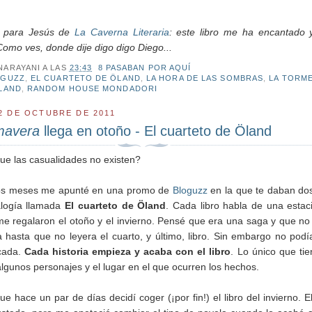
l para Jesús de
La Caverna Literaria
: este libro me ha encantado 
omo ves, donde dije digo digo Diego...
NARAYANI
A LAS
23:43
8 PASABAN POR AQUÍ
OGUZZ
,
EL CUARTETO DE ÖLAND
,
LA HORA DE LAS SOMBRAS
,
LA TORM
LAND
,
RANDOM HOUSE MONDADORI
2 DE OCTUBRE DE 2011
mavera
llega en otoño - El cuarteto de Öland
ue las casualidades no existen?
s meses me apunté en una promo de
Bloguzz
en la que te daban dos
alogía llamada
El cuarteto de Öland
. Cada libro habla de una estac
e regalaron el otoño y el invierno. Pensé que era una saga y que no
a hasta que no leyera el cuarto, y último, libro. Sin embargo no podí
cada.
Cada historia empieza y acaba con el libro
. Lo único que ti
gunos personajes y el lugar en el que ocurren los hechos.
ue hace un par de días decidí coger (¡por fin!) el libro del invierno. E